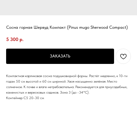
Сосна горная Шервуд Компакт (Pinus mugo Sherwood Compact)
5 300
р.
ЗАКАЗАТЬ
Компактная карликовая сосна подушковидной формы. Растёт медленно, к 10-ти
годам 50 см высотой и 60 см шириной. Хвоя насыщенно зелёная. Место
солнечное. К почве и влаге нетребовательна. Рекомендуется для приусадебных,
каменистых и вересковых садиков. Зона 3 (до -34°С).
Контейнер С5 20-30 см