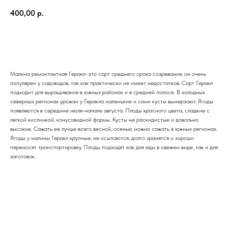
400,00
р.
ЗАКАЗАТЬ
Малина ремонтантная Геракл-это сорт среднего срока созревания, он очень
популярен у садоводов, так как практически не имеет недостатков. Сорт Геракл
подходит для выращивания в южных районах и в средней полосе. В холодных
северных регионах урожаи у Геракла маленькие и сами кусты вымерзают. Ягоды
появляются в середине июля-начале августа. Плоды красного цвета, сладкие с
легкой кислинкой, конусовидной формы. Кусты не раскидистые и довольно
высокие. Сажать ее лучше всего весной, осенью можно сажать в южных регионах.
Ягоды у малины Геракл крупные, не осыпаются, долго хранятся и хорошо
переносят транспортировку. Плоды подходят как для еды в свежем виде, так и для
заготовок.