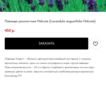
Лаванда узколистная Hidcote (Lavandula angustifolia Hidcote)
450
р.
ЗАКАЗАТЬ
Лаванда Хидкот – обильно-цветущий вечнозелёный кустарник с сильным
ароматным запахом, один из самых популярных в мире сортов лаванды.
Максимальная высота – 60 см.Цветки голубовато-фиолетовые; листья серо-
зеленые; цветет в июле- августе; компактный; наиболее распространенный.
Контейнер Р9.