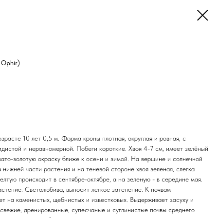
 Ophir)
озрасте 10 лет 0,5 м. Форма кроны плотная, округлая и ровная, с
идистой и неравномерной. Побеги короткие. Хвоя 4-7 см, имеет зелёный
вато-золотую окраску ближе к осени и зимой. На вершине и солнечной
а нижней части растения и на теневой стороне хвоя зеленая, слегка
елтую происходит в сентябре-октябре, а на зеленую - в середине мая.
стение. Светолюбива, выносит легкое затенение. К почвам
ет на каменистых, щебнистых и известковых. Выдерживает засуху и
 свежие, дренированные, супесчаные и суглинистые почвы среднего