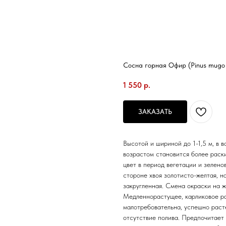
Сосна горная Офир (Pinus mugo
1 550
р.
ЗАКАЗАТЬ
Высотой и шириной до 1-1,5 м, в в
возрастом становится более раск
цвет в период вегетации и зелено
стороне хвоя золотисто-желтая, н
закругленная. Смена окраски на ж
Медленнорастущее, карликовое ра
малотребовательна, успешно раст
отсутствие полива. Предпочитает