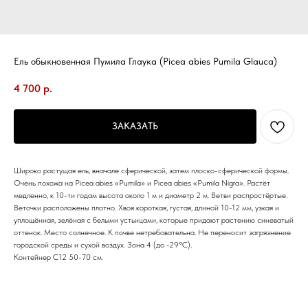
Ель обыкновенная Пумила Глаука (Picea abies Pumila Glauca)
4 700
р.
ЗАКАЗАТЬ
Широко растущая ель, вначале сферической, затем плоско-сферической формы.
Очень похожа на Picea abies «Pumila» и Picea abies «Pumila Nigra». Растёт
медленно, к 10-ти годам высота около 1 м и диаметр 2 м. Ветви распростёртые.
Веточки расположены плотно. Хвоя короткая, густая, длиной 10-12 мм, узкая и
уплощённая, зелёная с белыми уcтьицами, которые придают растению синеватый
оттенок. Место солнечное. К почве нетребовательна. Не переносит загрязнение
городской среды и сухой воздух. Зона 4 (до -29ºС).
Контейнер С12 50-70 см.