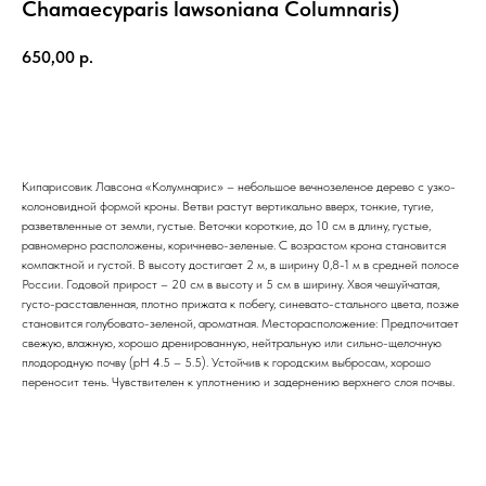
Chamaecyparis lawsoniana Columnaris)
650,00
р.
ЗАКАЗАТЬ
Кипарисовик Лавсона «Колумнарис» – небольшое вечнозеленое дерево с узко-
колоновидной формой кроны. Ветви растут вертикально вверх, тонкие, тугие,
разветвленные от земли, густые. Веточки короткие, до 10 см в длину, густые,
равномерно расположены, коричнево-зеленые. С возрастом крона становится
компактной и густой. В высоту достигает 2 м, в ширину 0,8-1 м в средней полосе
России. Годовой прирост – 20 см в высоту и 5 см в ширину. Хвоя чешуйчатая,
густо-расставленная, плотно прижата к побегу, синевато-стального цвета, позже
становится голубовато-зеленой, ароматная. Месторасположение: Предпочитает
свежую, влажную, хорошо дренированную, нейтральную или сильно-щелочную
плодородную почву (pH 4.5 – 5.5). Устойчив к городским выбросам, хорошо
переносит тень. Чувствителен к уплотнению и задернению верхнего слоя почвы.