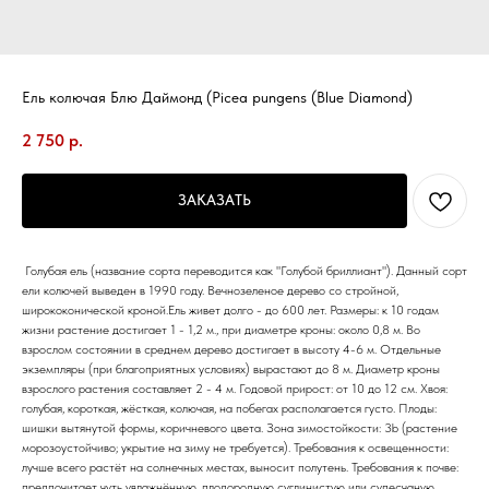
Ель колючая Блю Даймонд (Picea pungens (Blue Diamond)
2 750
р.
ЗАКАЗАТЬ
Голубая ель (название сорта переводится как "Голубой бриллиант"). Данный сорт
ели колючей выведен в 1990 году. Вечнозеленое дерево со стройной,
ширококонической кроной.Ель живет долго - до 600 лет. Размеры: к 10 годам
жизни растение достигает 1 - 1,2 м., при диаметре кроны: около 0,8 м. Во
взрослом состоянии в среднем дерево достигает в высоту 4-6 м. Отдельные
экземпляры (при благоприятных условиях) вырастают до 8 м. Диаметр кроны
взрослого растения составляет 2 - 4 м. Годовой прирост: от 10 до 12 см. Хвоя:
голубая, короткая, жёсткая, колючая, на побегах располагается густо. Плоды:
шишки вытянутой формы, коричневого цвета. Зона зимостойкости: 3b (растение
морозоустойчиво; укрытие на зиму не требуется). Требования к освещенности:
лучше всего растёт на солнечных местах, выносит полутень. Требования к почве:
предпочитает чуть увлажнённую, плодородную суглинистую или супесчаную