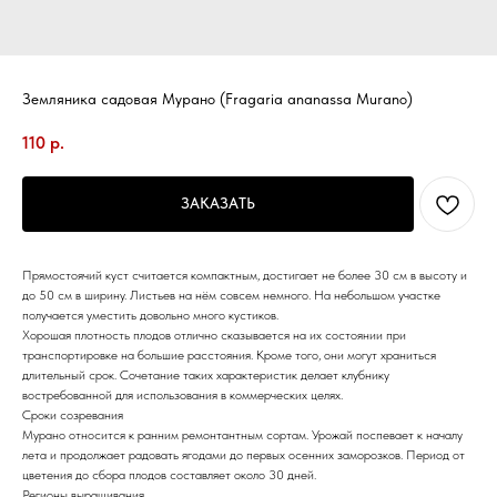
Земляника садовая Мурано (Fragaria ananassa Murano)
110
р.
ЗАКАЗАТЬ
Прямостоячий куст считается компактным, достигает не более 30 см в высоту и
до 50 см в ширину. Листьев на нём совсем немного. На небольшом участке
получается уместить довольно много кустиков.
Хорошая плотность плодов отлично сказывается на их состоянии при
транспортировке на большие расстояния. Кроме того, они могут храниться
длительный срок. Сочетание таких характеристик делает клубнику
востребованной для использования в коммерческих целях.
Сроки созревания
Мурано относится к ранним ремонтантным сортам. Урожай поспевает к началу
лета и продолжает радовать ягодами до первых осенних заморозков. Период от
цветения до сбора плодов составляет около 30 дней.
Регионы выращивания