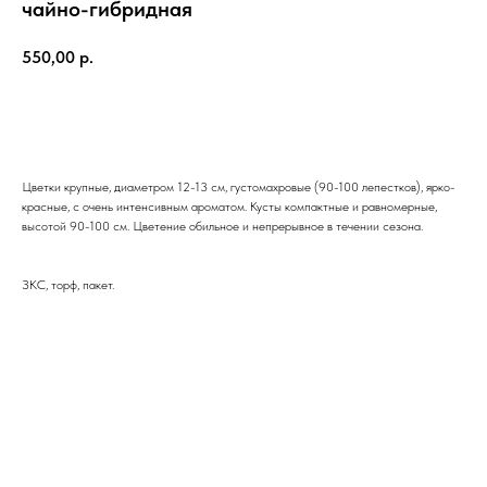
чайно-гибридная
550,00
р.
ЗАКАЗАТЬ
Цветки крупные, диаметром 12-13 см, густомахровые (90-100 лепестков), ярко-
красные, с очень интенсивным ароматом. Кусты компактные и равномерные,
высотой 90-100 см. Цветение обильное и непрерывное в течении сезона.
ЗКС, торф, пакет.