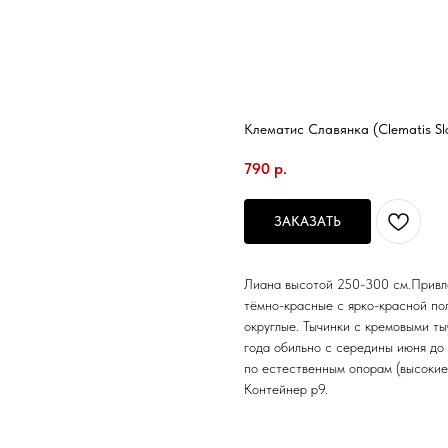
Клематис Славянка (Clematis Sl
790
р.
ЗАКАЗАТЬ
Лиана высотой 250-300 см.Привле
тёмно-красные с ярко-красной по
округлые. Тычинки с кремовыми т
года обильно с середины июня до
по естественным опорам (высокие к
Контейнер р9.