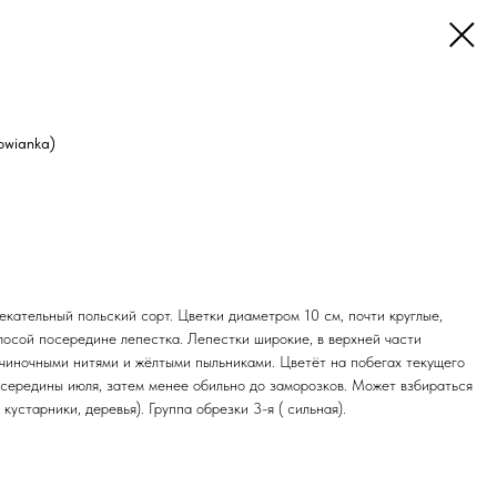
owianka)
кательный польский сорт. Цветки диаметром 10 см, почти круглые,
лосой посередине лепестка. Лепестки широкие, в верхней части
ычиночными нитями и жёлтыми пыльниками. Цветёт на побегах текущего
 середины июля, затем менее обильно до заморозков. Может взбираться
устарники, деревья). Группа обрезки 3-я ( сильная).