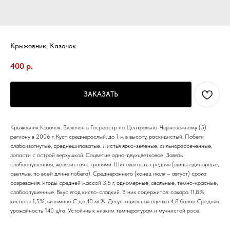
Крыжовник, Казачок
400
р.
ЗАКАЗАТЬ
Крыжовник Казачок. Включен в Госреестр по Центрально-Черноземному (5)
региону в 2006 г. Куст среднерослый, до 1 м в высоту, раскидистый. Побеги
слабоизогнутые, среднешиповатые. Листья ярко-зеленые, сильнорассеченные,
лопасти с острой верхушкой. Соцветие одно-двухцветковое. Завязь
слабоопушенная, железистая с гранями. Шиповатость средняя (шипы одинарные,
светлые, по всей длине побега). Среднераннего (конец июля – август) срока
созревания. Ягоды средней массой 3,5 г, одномерные, овальные, темно-красные,
слабоопушенные. Вкус ягод кисло-сладкий. В них содержится: сахара 11,8%,
кислоты 1,5%, витамина С до 40 мг%. Дегустационная оценка 4,8 балла. Средняя
урожайность 140 ц/га. Устойчив к низким температурам и мучнистой росе.