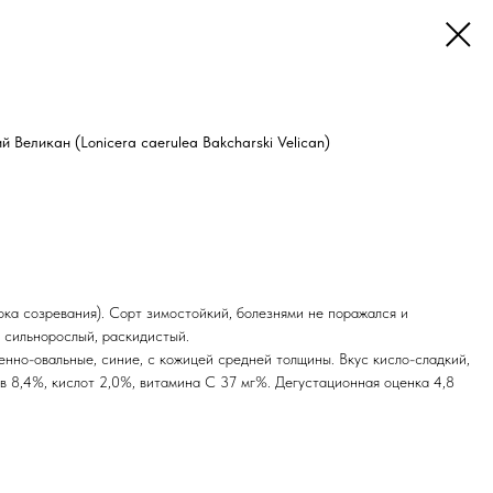
Великан (Lonicera caerulea Bakcharski Velican)
ока созревания). Сорт зимостойкий, болезнями не поражался и
 сильнорослый, раскидистый.
енно-овальные, синие, с кожицей средней толщины. Вкус кисло-сладкий,
в 8,4%, кислот 2,0%, витамина С 37 мг%. Дегустационная оценка 4,8