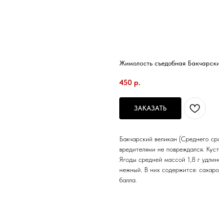
Жимолость съедобная Бакчарский 
450
р.
ЗАКАЗАТЬ
Бакчарский великан (Среднего ср
вредителями не повреждался. Куст
Ягоды средней массой 1,8 г удлин
нежный. В них содержится: сахаро
балла.