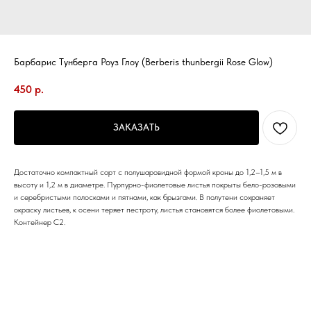
Барбарис Тунберга Роуз Глоу (Berberis thunbergii Rose Glow)
450
р.
ЗАКАЗАТЬ
Достаточно компактный сорт с полушаровидной формой кроны до 1,2–1,5 м в
высоту и 1,2 м в диаметре. Пурпурно-фиолетовые листья покрыты бело-розовыми
и серебристыми полосками и пятнами, как брызгами. В полутени сохраняет
окраску листьев, к осени теряет пестроту, листья становятся более фиолетовыми.
Контейнер С2.