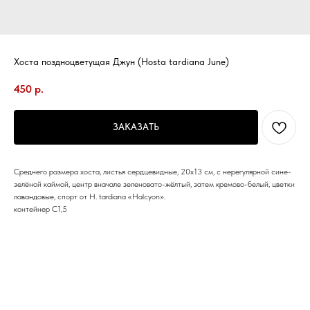
Хоста поздноцветущая Джун (Hosta tardiana June)
450
р.
ЗАКАЗАТЬ
Среднего размера хоста, листья сердцевидные, 20х13 см, с нерегулярной сине-
зелёной каймой, центр вначале зеленовато-жёлтый, затем кремово-белый, цветки
лавандовые, спорт от H. tardiana «Halcyon».
контейнер С1,5