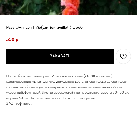
Роза Эмильен Гийо(Emilien Guillot ) шраб
550
р.
ЗАКАЗАТЬ
Цветки большие, диаметром 12 см, густомахровые (60-80 лепестков),
квартированные, удивительного, уникального цвета, от оранжевых до оранжево-
красных, особенно хорошо смотрятся на фоне тёмно-зелёной листвы. Аромат
умеренный, фруктовый. Листва высокоустойчивая к болезням. Высота 80-100 см,
ширина 60 см. Цветение повторное. Подходит для срезки.
ЗКС, торф, пакет.