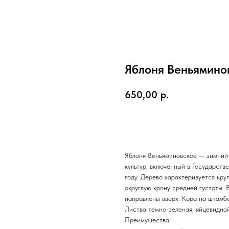
Яблоня Веньямино
650,00
р.
ЗАКАЗАТЬ
Яблоня Веньяминовское — зимний
культур, включенный в Государст
году. Дерево характеризуется кру
округлую крону средней густоты. 
направлены вверх. Кора на штамбе
Листва темно-зеленая, яйцевидно
Преимущества: