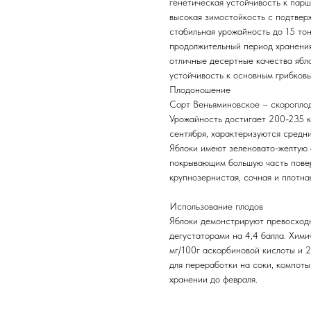
генетическая устойчивость к парш
высокая зимостойкость с подтвер
стабильная урожайность до 15 тон
продолжительный период хранения
отличные десертные качества ябл
устойчивость к основным грибков
Плодоношение
Сорт Веньяминовское – скороплод
Урожайность достигает 200-235 к
сентября, характеризуются средн
Яблоки имеют зеленовато-желтую 
покрывающим большую часть повер
крупнозернистая, сочная и плотна
Использование плодов
Яблоки демонстрируют превосходн
дегустаторами на 4,4 балла. Хими
мг/100г аскорбиновой кислоты и 
для переработки на соки, компоты
хранении до февраля.