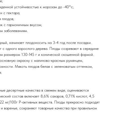
е;
жденной устойчивостью к морозам до -40°с;
н с гектара;
 плодов;
ок с гармоничным вкусом;
ым заболеваниям.
ный, начинает плодоносить на 3-4 год после посадки.
г с одного взрослого дерева. Плоды созревают в середине
им размером 130-145 г и конической скошенной формой.
основную окраску с малиново-красным румянцем,
хности. Мякоть плодов белая с зеленоватым оттенком,
я.
ые десертные качества в свежем виде, оцениваются
ческий состав включает 8,6% сахаров, 0,71% кислот, 4,5
222 мг/100г Р-активных веществ. Плоды прекрасно подходят
 и варенье, сохраняют товарные качества при правильном