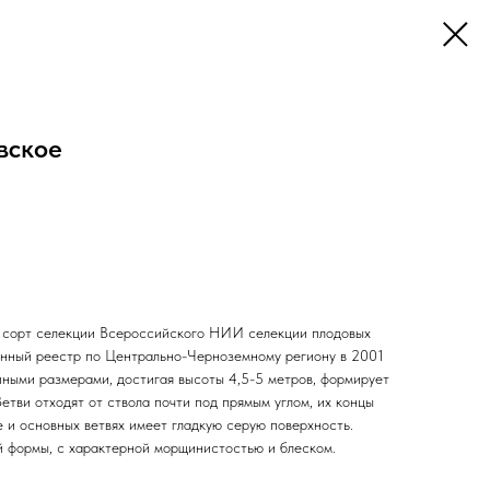
вское
 сорт селекции Всероссийского НИИ селекции плодовых
венный реестр по Центрально-Черноземному региону в 2001
пными размерами, достигая высоты 4,5-5 метров, формирует
Ветви отходят от ствола почти под прямым углом, их концы
 и основных ветвях имеет гладкую серую поверхность.
й формы, с характерной морщинистостью и блеском.