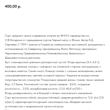
400,00
р.
ЗАКАЗАТЬ
Сорт среднего срока созревания, получен во ВНИИ садоводства им.
И.В.Мичурина от скрещивания сортов Черный негус и Финик. Автор К.Д.
Сергеева. С 1959 г. внесен в Госреестр селекционных достижений, допущенных к
использованию по Северному, Центральному, Волго-Вятскому, Центрально-
Черноземному, Средневолжскому Нижневолжскому, Уральскому и
Дальневосточному регионам.
Куст сильнорослый, довольно раскидистый, густой. Ягоды крупные (4,5-6,0 г),
округлые, зеленые, иногда с «загаром» на солнечной стороне, неопушенные, с
восковым налетом. Семян много. Кожица тонкая, с сильным жилкованием, жилки
сильноразветвленные, светлее основной окраски. Чашечка не всегда полная,
полуоткрытая или сомкнутая. Плодоножка средней длины, тонкая, темно-зеленая.
Вкус 3,7 балла. Химический состав: сумма сахаров - 8,6%, титруемая
кислотность - 2,0%, аскорбиновая кислота -23,0-40,8 мг/100 г.
Ягоды универсального, но в большей степени технического назначения.
Сорт высокозимостойкий, засухоустойчивый, средняя урожайность 12,6 т/га (3,8
кг/куст), характеризуется хорошей самоплодностью, обладает высокой
устойчивостью к американской мучнистой росе.