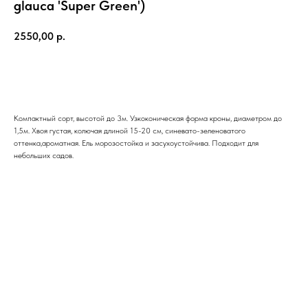
glauca 'Super Green')
2550,00
р.
ЗАКАЗАТЬ
Компактный сорт, высотой до 3м. Узкоконическая форма кроны, диаметром до
1,5м. Хвоя густая, колючая длиной 15-20 см, синевато-зеленоватого
оттенка,ароматная. Ель морозостойка и засухоустойчива. Подходит для
небольших садов.