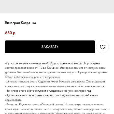
Виноград Кодрянка
650
р.
ЗАКАЗАТЬ
-Срок созревания – очень ранний. От распускания почек до сбора первых
кистей проходит всего от 110 до 120 дней. Эти сроки зависят от нагрузки лозы
урожаем. Чем она больше, тем позднее созреют ягоды. -Нормированием урожая
можно добиться очень раннего созревания.
-Многолетняя лоза сорта Кодрянка имеет большую силу роста. Она вызревает
полностью, поэтому в прищипке осенью для вызревания побегов не нуждается.
-Виноград этого сорта вступает в плодоношение уже на второй год.
-Кусты склонны к перегрузке урожаем, поэтому количество кистей нужно
нормировать.
-Виноград Кодрянка имеет обоеполый цветок. Но несмотря на это, опыление
происходит не всегда полностью. Поэтому часть ягод остается недоразвитыми, т.
е. сорт имеет склонность к горошению. Неопыленные ягоды не имеют семян и