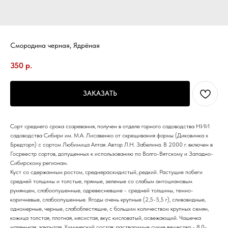
Смородина черная, Ядрёная
350
р.
ЗАКАЗАТЬ
Сорт среднего срока созревания, получен в отделе горного садоводства НИИ
садоводства Сибири им. М.А. Лисавенко от скрещивания формы (Диковинка х
Бредторп) с сортом Любимица Алтая. Автор Л.Н. Забелина. В 2000 г. включен в
Госреестр сортов, допущенных к использованию по Волго-Вятскому и Западно-
Сибирскому регионам.
Куст со сдержанным ростом, среднераскидистый, редкий. Растущие побеги
средней толщины и толстые, прямые, зеленые со слабым антоциановым
румянцем, слабоопушенные, одревесневшие - средней толщины, темно-
коричневые, слабоопушенные. Ягоды очень крупные (2,5-5,5 г), сливовидные,
одномерные, черные, слабоблестящие, с большим количеством крупных семян,
кожица толстая, плотная, мясистая, вкус кисловатый, освежающий. Чашечка
маленькая, закрытая. Химический состав: растворимые сухие вещества - 8,0-