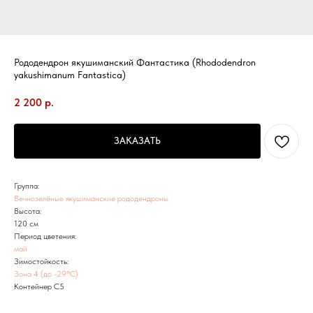
Рододендрон якушиманский Фантастика (Rhododendron
yakushimanum Fantastica)
2 200
р.
ЗАКАЗАТЬ
Группа:
Вечнозелёные якушиманские рододендроны
Высота:
120 см
Период цветения:
май
Зимостойкость:
Зона 4 (до -29ºС)
Контейнер С5