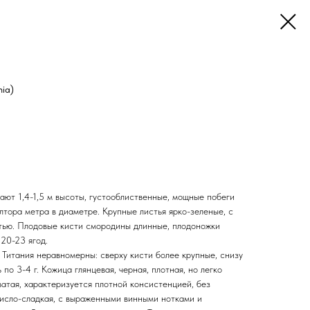
nia)
ают 1,4-1,5 м высоты, густооблиственные, мощные побеги
олтора метра в диаметре. Крупные листья ярко-зеленые, с
тью. Плодовые кисти смородины длинные, плодоножки
20-23 ягод.
Титания неравномерны: сверху кисти более крупные, снизу
ь по 3-4 г. Кожица глянцевая, черная, плотная, но легко
атая, характеризуется плотной консистенцией, без
кисло-сладкая, с выраженными винными нотками и