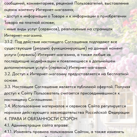
4.2.1. Получить доступ к использованию Сайта.
4.2.2. Пользоваться всеми имеющимися на Сайте услугами, а
также приобретать любые Товары, предлагаемые на Сайте.
4.2.3. Задавать любые вопросы, относящиеся к услугам Интернет-
магазина по реквизитам, которые находятся в разделе Сайта
«Контакты».
4.2.4. Пользоваться Сайтом исключительно в целях и порядке,
предусмотренных Соглашением и не запрещенных
законодательством Российской Федерации.
4.3. Пользователь Сайта обязуется:
4.3.1. Предоставлять по запросу Администрации сайта
дополнительную информацию, которая имеет непосредственное
отношение к предоставляемым услугам данного Сайта.
4.3.2. Соблюдать имущественные и неимущественные права
авторов и иных правообладателей при использовании Сайта.
4.3.3. Не предпринимать действий, которые могут рассматриваться
как нарушающие нормальную работу Сайта.
4.3.4. Не распространять с использованием Сайта любую
конфиденциальную и охраняемую законодательством Российской
Федерации информацию о физических либо юридических лицах.
4.3.5. Избегать любых действий, в результате которых может быть
нарушена конфиденциальность охраняемой законодательством
Российской Федерации информации. 4.3.6. Не использовать Сайт
для распространения информации рекламного характера, иначе
как с согласия Администрации сайта.
4.3.7. Не использовать сервисы сайта Интернет-магазина с целью:
4.3.7. 1. загрузки контента, который является незаконным,
нарушает любые права третьих лиц; пропагандирует насилие,
жестокость, ненависть и (или) дискриминацию по расовому,