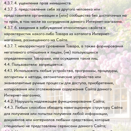
5.6. Пользователь должен незамедлительно уведомить
Администрацию сайта о несанкционированном использовании его
учётной записи или пароля или любом другом нарушении системы
безопасности.
5.7. Администрация сайта обладает правом в одностороннем
порядке аннулировать учетную запись Пользователя, если она не
использовалась более количество месяцев календарных месяцев
подряд без уведомления Пользователя.
5.8. Настоящее Соглашение распространяет свое действия на все
дополнительные положения и условия о покупке Товара и оказанию
услуг, предоставляемых на Сайте.
5.9. Информация, размещаемая на Сайте, не должна
истолковываться как изменение настоящего Соглашения.
5.10. Администрация сайта имеет право в любое время без
уведомления Пользователя вносить изменения в перечень Товаров
и услуг, предлагаемых на Сайте, и (или) в цены, применимые к
таким Товарам по их реализации и (или) оказываемым услугам
Интернет-магазином.
6. ОТВЕТСТВЕННОСТЬ
6.1. Любые убытки, которые Пользователь может понести в случае
умышленного или неосторожного нарушения любого положения
настоящего Соглашения, а также вследствие
несанкционированного доступа к коммуникациям другого
Пользователя, Администрацией сайта не возмещаются.
6.2. Администрация сайта не несет ответственности за:
6.2.1. Задержки или сбои в процессе совершения операции,
возникшие вследствие непреодолимой силы, а также любого случая
неполадок в телекоммуникационных, компьютерных, электрических
и иных смежных системах.
6.2.2. Действия систем переводов, банков, платежных систем и за