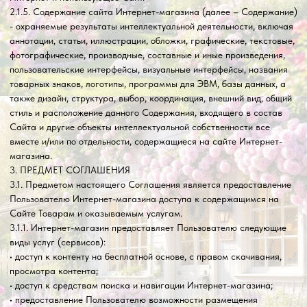
• доступ к контенту на бесплатной основе, с правом скачивания,
просмотра контента;
• доступ к средствам поиска и навигации Интернет-магазина;
• предоставление Пользователю возможности размещения
сообщений, комментариев, рецензий Пользователей, выставления
оценок контенту Интернет-магазина;
• доступ к информации о Товаре и к информации о приобретении
Товара на платной основе;
• иные виды услуг (сервисов), реализуемые на страницах
Интернет-магазина.
3.1.2. Под действие настоящего Соглашения подпадают все
существующие (реально функционирующие) на данный момент
услуги (сервисы) Интернет-магазина, а также любые их
последующие модификации и появляющиеся в дальнейшем
дополнительные услуги (сервисы) Интернет-магазина.
3.2. Доступ к Интернет-магазину предоставляется на бесплатной
основе.
3.3. Настоящее Соглашение является публичной офертой. Получая
доступ к Сайту Пользователь считается присоединившимся к
настоящему Соглашению.
3.4. Использование материалов и сервисов Сайта регулируется
нормами действующего законодательства Российской Федерации
4. ПРАВА И ОБЯЗАННОСТИ СТОРОН
4.1. Администрация сайта вправе:
4.1.1. Изменять правила пользования Сайтом, а также изменять
содержание данного Сайта. Изменения вступают в силу с момента
публикации новой редакции Соглашения на Сайте. 4.1.2.
Ограничить доступ к Сайту в случае нарушения Пользователем
условий настоящего Соглашения.
4.2. Пользователь вправе: