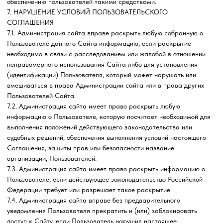
или написать на Email
barbaris_33@mail.ru
ИП Мочалова Е.Ю.
ИНН 330301648113
ОГРН 316332800070333
Политика конфиденциальности
Пользовательское соглашение
Оферта садовый центр Барбарис