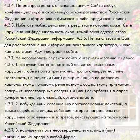
4.4.4. Несанкционированный доступ к функциям Сайта, любым
другим системам или сетям, относящимся к данному Сайту, а
также к любым услугам, предлагаемым на Сайте;
4.4.5. Нарушать систему безопасности или аутентификации на
Сайте или в любой сети, относящейся к Сайту.
4.4.6. Выполнять обратный поиск, отслеживать или пытаться
отслеживать любую информацию о любом другом Пользователе
Сайта.
4.4.7. Использовать Сайт и его Содержание в любых целях,
запрещенных законодательством Российской Федерации, а также
подстрекать к любой незаконной деятельности или другой
деятельности, нарушающей права интернет-магазина или других
лиц.
5. ИСПОЛЬЗОВАНИЕ САЙТА ИНТЕРНЕТ-МАГАЗИНА
5.1. Сайт и Содержание, входящее в состав Сайта, принадлежит и
управляется Администрацией сайта.
5.2. Содержание Сайта не может быть скопировано, опубликовано,
воспроизведено, передано или распространено любым способом, а
также размещено в глобальной сети «Интернет» без
предварительного письменного согласия Администрации сайта.
5.3. Содержание Сайта защищено авторским правом,
законодательством о товарных знаках, а также другими правами,
связанными с интеллектуальной собственностью, и
законодательством о недобросовестной конкуренции.
5.4. Приобретение Товара, предлагаемого на Сайте, может
потребовать создания учётной записи Пользователя.
5.5. Пользователь несет персональную ответственность за
сохранение конфиденциальности информации учётной записи,
включая пароль, а также за всю без исключения деятельность,
которая ведётся от имени Пользователя учётной записи.