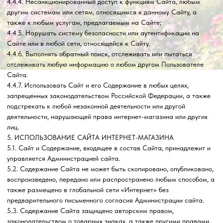
задержки, связанные с их работой.
6.2.3. Надлежащее функционирование Сайта в случае, если
Пользователь не имеет необходимых технических средств для его
использования, а также не несет никаких обязательств по
обеспечению пользователей такими средствами.
7. НАРУШЕНИЕ УСЛОВИЙ ПОЛЬЗОВАТЕЛЬСКОГО
СОГЛАШЕНИЯ
7.1. Администрация сайта вправе раскрыть любую собранную о
Пользователе данного Сайта информацию, если раскрытие
необходимо в связи с расследованием или жалобой в отношении
неправомерного использования Сайта либо для установления
(идентификации) Пользователя, который может нарушать или
вмешиваться в права Администрации сайта или в права других
Пользователей Сайта.
7.2. Администрация сайта имеет право раскрыть любую
информацию о Пользователе, которую посчитает необходимой для
выполнения положений действующего законодательства или
судебных решений, обеспечения выполнения условий настоящего
Соглашения, защиты прав или безопасности название
организации, Пользователей.
7.3. Администрация сайта имеет право раскрыть информацию о
Пользователе, если действующее законодательство Российской
Федерации требует или разрешает такое раскрытие.
7.4. Администрация сайта вправе без предварительного
уведомления Пользователя прекратить и (или) заблокировать
доступ к Сайту, если Пользователь нарушил настоящее
Соглашение или содержащиеся в иных документах условия
пользования Сайтом, а также в случае прекращения действия
Сайта либо по причине технической неполадки или проблемы.
7.5. Администрация сайта не несет ответственности перед