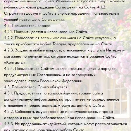
национальному, половому, религиозному, социальному признакам;
содержит недостоверные сведения и (или) оскорбления в адрес
конкретных лиц, организаций, органов власти.
4.3.7. 2. побуждения к совершению противоправных действий, а
также содействия лицам, действия которых направлены на
нарушение ограничений и запретов, действующих на территории
Российской Федерации.
4.3.7. 3. нарушения прав несовершеннолетних лиц и (или)
причинение им вреда в любой форме.
4.3.7. 4. ущемления прав меньшинств.
4.3.7. 5. представления себя за другого человека или
представителя организации и (или) сообщества без достаточных на
то прав, в том числе за сотрудников данного Интернет-магазина.
4.3.7. 6. введения в заблуждение относительно свойств и
характеристик какого-либо Товара из каталога Интернет-
магазина, размещенного на Сайте.
4.3.7. 7. некорректного сравнения Товара, а также формирования
негативного отношения к лицам, (не) пользующимся
определенными Товарами, или осуждения таких лиц.
4.4. Пользователю запрещается:
4.4.1. Использовать любые устройства, программы, процедуры,
алгоритмы и методы, автоматические устройства или
эквивалентные ручные процессы для доступа, приобретения,
копирования или отслеживания содержания Сайта данного
Интернет-магазина;
4.4.2. Нарушать надлежащее функционирование Сайта;
4.4.3. Любым способом обходить навигационную структуру Сайта
для получения или попытки получения любой информации,
документов или материалов любыми средствами, которые
специально не представлены сервисами данного Сайта;