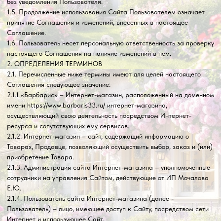
2.1.1 «Барбарис» – Интернет-магазин, расположенный на доменном
имени https://www.barbaris33.ru/ интернет-магазина,
осуществляющий свою деятельность посредством Интернет-
ресурса и сопутствующих ему сервисов.
2.1.2. Интернет-магазин – сайт, содержащий информацию о
Товарах, Продавце, позволяющий осуществить выбор, заказ и (или)
приобретение Товара.
2.1.3. Администрация сайта Интернет-магазина – уполномоченные
сотрудники на управления Сайтом, действующие от ИП Мочалова
Е.Ю.
2.1.4. Пользователь сайта Интернет-магазина (далее -
Пользователь) – лицо, имеющее доступ к Сайту, посредством сети
Интернет и использующее Сайт.
2.1.5. Содержание сайта Интернет-магазина (далее – Содержание)
- охраняемые результаты интеллектуальной деятельности, включая
аннотации, статьи, иллюстрации, обложки, графические, текстовые,
фотографические, производные, составные и иные произведения,
пользовательские интерфейсы, визуальные интерфейсы, названия
товарных знаков, логотипы, программы для ЭВМ, базы данных, а
также дизайн, структура, выбор, координация, внешний вид, общий
стиль и расположение данного Содержания, входящего в состав
Сайта и другие объекты интеллектуальной собственности все
вместе и/или по отдельности, содержащиеся на сайте Интернет-
магазина.
3. ПРЕДМЕТ СОГЛАШЕНИЯ
3.1. Предметом настоящего Соглашения является предоставление
Пользователю Интернет-магазина доступа к содержащимся на
Сайте Товарам и оказываемым услугам.
3.1.1. Интернет-магазин предоставляет Пользователю следующие
виды услуг (сервисов):