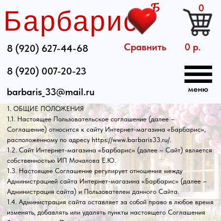
0
Барбарис
Сравнить
0 р.
8 (920) 627-44-68
8 (920) 007-20-23
ПОЛЬЗОВАТЕЛЬСКОЕ СОГЛАШЕНИЕ
меню
barbaris_33@mail.ru
г. Вязники «31» марта 2026г.
1. ОБЩИЕ ПОЛОЖЕНИЯ
1.1. Настоящее Пользовательское соглашение (далее –
Соглашение) относится к сайту Интернет-магазина «Барбарис»,
Главная
расположенному по адресу https://www.barbaris33.ru/.
1.2. Сайт Интернет-магазина «Барбарис» (далее – Сайт) является
Каталог
собственностью ИП Мочалова Е.Ю.
1.3. Настоящее Соглашение регулирует отношения между
Оплата и дост
Администрацией сайта Интернет-магазина «Барбарис» (далее –
Администрация сайта) и Пользователем данного Сайта.
Новости
1.4. Администрация сайта оставляет за собой право в любое время
изменять, добавлять или удалять пункты настоящего Соглашения
Контакты
без уведомления Пользователя.
1.5. Продолжение использования Сайта Пользователем означает
Написать нам
принятие Соглашения и изменений, внесенных в настоящее
Соглашение.
1.6. Пользователь несет персональную ответственность за проверку
настоящего Соглашения на наличие изменений в нем.
2. ОПРЕДЕЛЕНИЯ ТЕРМИНОВ
2.1. Перечисленные ниже термины имеют для целей настоящего
Соглашения следующее значение: