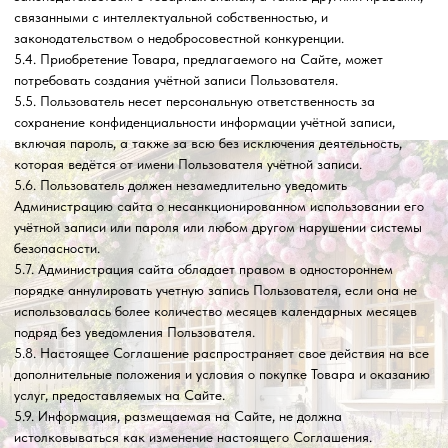
Пользователем или третьими лицами за прекращение доступа к
Сайту в случае нарушения Пользователем любого положения
настоящего Соглашения или иного документа, содержащего
условия пользования Сайтом.
8. РАЗРЕШЕНИЕ СПОРОВ
8.1. В случае возникновения любых разногласий или споров между
Сторонами настоящего Соглашения обязательным условием до
обращения в суд является предъявление претензии (письменного
предложения о добровольном урегулировании спора).
8.2. Получатель претензии в течение 30 календарных дней со дня
ее получения, письменно уведомляет заявителя претензии о
результатах рассмотрения претензии.
8.3. При невозможности разрешить спор в добровольном порядке
любая из Сторон вправе обратиться в суд за защитой своих прав,
которые предоставлены им действующим законодательством
Российской Федерации.
8.4. Любой иск в отношении условий использования Сайта должен
быть предъявлен в течение срок после возникновения оснований
для иска, за исключением защиты авторских прав на охраняемые в
соответствии с законодательством материалы Сайта. При
нарушении условий данного пункта любой иск или основания для
иска погашаются исковой давностью. 9. ДОПОЛНИТЕЛЬНЫЕ
УСЛОВИЯ
9.1. Администрация сайта не принимает встречные предложения от
Пользователя относительно изменений настоящего
Пользовательского соглашения.
9.2. Отзывы Пользователя, размещенные на Сайте, не являются
конфиденциальной информацией и могут быть использованы
Администрацией сайта без ограничений. Обновлено «31» марта
2026 г.